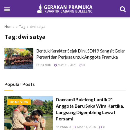
Home
Tag
dwi satya
Tag:
dwi satya
Bentuk Karakter Sejak Dini, SDN 9 Sangsit Gelar
Persari dan Perjusa untuk Anggota Pramuka
BY
PANDU
MAY 31, 2026
0
Popular Posts
Danramil Buleleng Lantik 21
HOME VIEW
Anggota Baru Saka Wira Kartika,
Langsung Digembleng Lewat
Persami
BY
PANDU
MAY 31, 2026
0