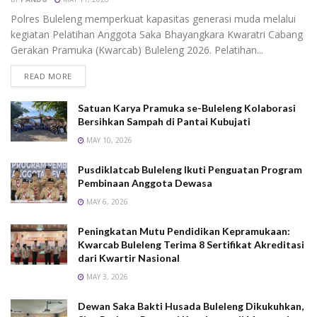
Pelaksanaan Ghanasvati diharapkan mampu menjadi
Polres Buleleng memperkuat kapasitas generasi muda melalui
momentum untuk mempererat persaudaraan
kegiatan Pelatihan Anggota Saka Bhayangkara Kwaratri Cabang
antaranggota Pramuka sekaligus menjadi ruang
Gerakan Pramuka (Kwarcab) Buleleng 2026. Pelatihan...
aktualisasi generasi muda dalam mengembangkan
READ MORE
kemampuan, kepemimpinan, dan semangat
pengabdian kepada masyarakat.
Satuan Karya Pramuka se-Buleleng Kolaborasi
Dengan semangat kebersamaan dan inovasi, UKM
Bersihkan Sampah di Pantai Kubujati
Pramuka Racana Jelantik Jempiring Undiksha terus
MAY 10, 2026
berkomitmen menghadirkan kegiatan yang inspiratif
Pusdiklatcab Buleleng Ikuti Penguatan Program
dan berdampak positif bagi dunia kepramukaan.
Pembinaan Anggota Dewasa
Tags:
kwartir cabang
pramuka
racana
UKM
MAY 6, 2026
undiksha
Peningkatan Mutu Pendidikan Kepramukaan:
Kwarcab Buleleng Terima 8 Sertifikat Akreditasi
dari Kwartir Nasional
MAY 3, 2026
Dewan Saka Bakti Husada Buleleng Dikukuhkan,