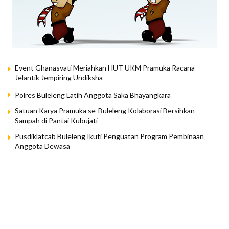
Event Ghanasvati Meriahkan HUT UKM Pramuka Racana
Jelantik Jempiring Undiksha
Polres Buleleng Latih Anggota Saka Bhayangkara
Satuan Karya Pramuka se-Buleleng Kolaborasi Bersihkan
Sampah di Pantai Kubujati
Pusdiklatcab Buleleng Ikuti Penguatan Program Pembinaan
Anggota Dewasa
Peningkatan Mutu Pendidikan Kepramukaan: Kwarcab Buleleng
Terima 8 Sertifikat Akreditasi dari Kwartir Nasional
Kwarcab Buleleng Komitmen Tingkatkan Mutu Pendidikan
Kepramukaan
LOAD MORE