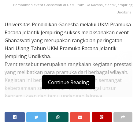
Pembukaan event Ghanasvati di UKM Pramuka Racana Jelantik Jempiring
Undiksha.
Universitas Pendidikan Ganesha melalui UKM Pramuka
Racana Jelantik Jempiring sukses melaksanakan event
Ghanasvati yang merupakan rangkaian peringatan
Hari Ulang Tahun UKM Pramuka Racana Jelantik
Jempiring Undiksha.
Event tersebut merupakan rangkaian kegiatan prestasi
yang melibatkan para pramuka dari berbagai wilayah.
Kegiatan ini berlangsung dengan penuh semangat
Continue Reading
kebersamaan serta dihadiri oleh berbagai unsur
kepramukaan dan tamu undangan lainnya.
Kegiatan secara resmi dibuka oleh Wakil Rektor III
Undiksha yang dalam kesempatan ini diwakili oleh
Pembimbing I UKM Pramuka, kak Dr. I Wayan Muliarta.
Dalam sambutannya, kak Muliarta menyampaikan
apresiasi yang tinggi terhadap pelaksanaan kegiatan