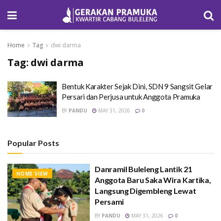
Home
Tag
dwi darma
Tag:
dwi darma
Bentuk Karakter Sejak Dini, SDN 9 Sangsit Gelar
Persari dan Perjusa untuk Anggota Pramuka
BY
PANDU
MAY 31, 2026
0
Popular Posts
Danramil Buleleng Lantik 21
HOME VIEW
Anggota Baru Saka Wira Kartika,
Langsung Digembleng Lewat
Persami
BY
PANDU
MAY 31, 2026
0