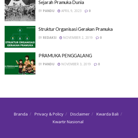
Sejarah Pramuka Dunia
BY
PANDU
APRIL 9, 2023
0
Struktur Organisasi Gerakan Pramuka
BY
REDAKSI
NOVEMBER 2, 2019
0
PRAMUKA PENGGALANG
BY
PANDU
NOVEMBER 3, 2019
0
Branda
Privacy & Policy
Disclaimer
Kwarda Bali
Kwartir Nasional