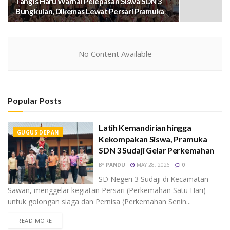
Tangis Haru Warnai Pelepasan Siswa SDN 3
Bungkulan, Dikemas Lewat Persari Pramuka
No Content Available
Popular Posts
Latih Kemandirian hingga
GUGUS DEPAN
Kekompakan Siswa, Pramuka
SDN 3 Sudaji Gelar Perkemahan
BY
PANDU
MAY 28, 2026
0
SD Negeri 3 Sudaji di Kecamatan
Sawan, menggelar kegiatan Persari (Perkemahan Satu Hari)
untuk golongan siaga dan Pernisa (Perkemahan Senin...
READ MORE