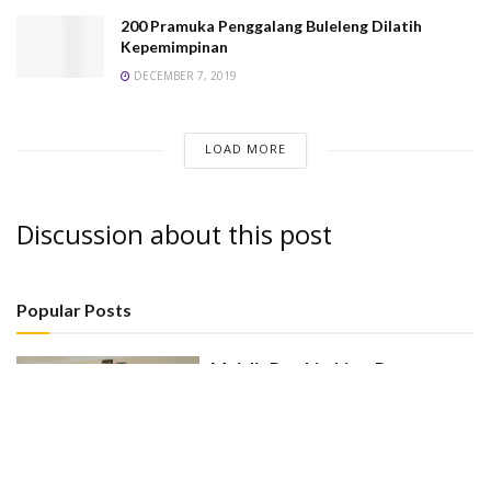
200 Pramuka Penggalang Buleleng Dilatih
Kepemimpinan
DECEMBER 7, 2019
LOAD MORE
Discussion about this post
Popular Posts
Majelis Pembimbing, Pengurus,
ANGGOTA DEWASA
dan LPK Kwartir Ranting
Gerokgak Resmi Dilantik
BY
PANDU
MARCH 7, 2025
0
KWARTIR Ranting (Kwarran) Gerakan