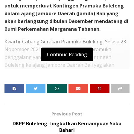
untuk memperkuat Kontingen Pramuka Buleleng
dalam ajang Jambore Daerah (Jamda) Bali yang
akan berlangsung dibulan Desember mendatang di
Bumi Perkemahan Margarana Tabanan.
Kwartir Cabang Gerakan Pramuka Buleleng, Selasa 23
Nopember 2021 telah menetapkan 24 pramuka
Continue Reading
penggalang yang akan memperkuat Kontingen
Buleleng ke ajang Jambore Daerah Bali yag akan
berlangsung di Bumi Perkemahan Margarana
Tabanan. Penetapan peserta jambore daerah itu
dilakukan melalui seleksi dalam kegiatan Jambore
Cabang secara virtual dan tatap muka.
Ketua Komisi Bina Muda Kwarcab Buleleng, Ida Bagus
Previous Post
Gde Surya Bharata mengatakan, pelaksanaan seleksi
DKPP Buleleng Tingkatkan Kemampuan Saka
untuk peserta melibatkan seluruh Pramuka
Bahari
Penggalang yang terpilih di tingkat Kwartir Ranting