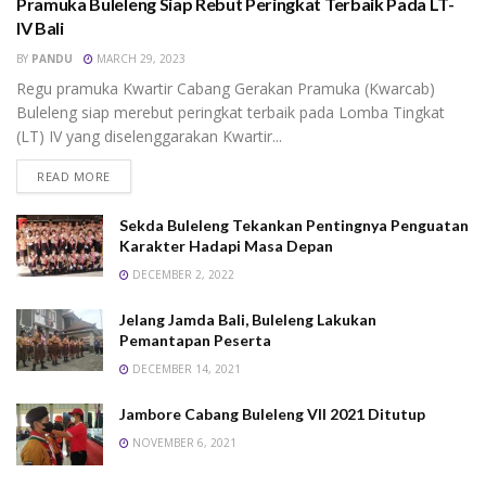
Pramuka Buleleng Siap Rebut Peringkat Terbaik Pada LT-
meningkatkan kapasitas para peserta termasuk
IV Bali
menetapkan Pembina Pendamping Putra dan Putri
BY
PANDU
MARCH 29, 2023
serta Pimpinan Kontingen. (TIM)
Regu pramuka Kwartir Cabang Gerakan Pramuka (Kwarcab)
Buleleng siap merebut peringkat terbaik pada Lomba Tingkat
Tags:
jambore
penggalang
(LT) IV yang diselenggarakan Kwartir...
READ MORE
Sekda Buleleng Tekankan Pentingnya Penguatan
Karakter Hadapi Masa Depan
DECEMBER 2, 2022
Jelang Jamda Bali, Buleleng Lakukan
Pemantapan Peserta
DECEMBER 14, 2021
Jambore Cabang Buleleng VII 2021 Ditutup
NOVEMBER 6, 2021