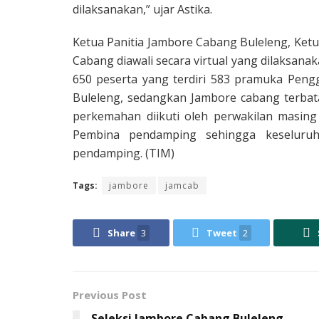
dilaksanakan,” ujar Astika.
Ketua Panitia Jambore Cabang Buleleng, Ket
Cabang diawali secara virtual yang dilaksanak
650 peserta yang terdiri 583 pramuka Peng
Buleleng, sedangkan Jambore cabang terbat
perkemahan diikuti oleh perwakilan masing
Pembina pendamping sehingga keseluru
pendamping. (TIM)
Tags:
jambore
jamcab
Share
3
Tweet
2
Previous Post
Seleksi Jambore Cabang Buleleng