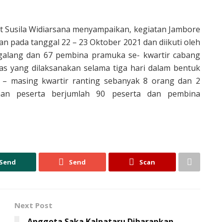
ut Susila Widiarsana menyampaikan, kegiatan Jambore
an pada tanggal 22 – 23 Oktober 2021 dan diikuti oleh
galang dan 67 pembina pramuka se- kwartir cabang
as yang dilaksanakan selama tiga hari dalam bentuk
 – masing kwartir ranting sebanyak 8 orang dan 2
han peserta berjumlah 90 peserta dan pembina
Send
Send
Scan
Next Post
Anggota Saka Kalpataru Diharapkan