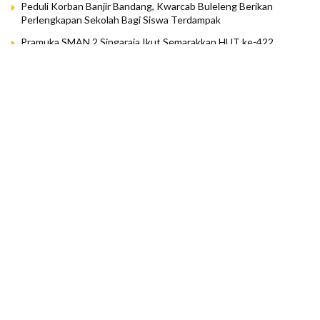
Peduli Korban Banjir Bandang, Kwarcab Buleleng Berikan
Perlengkapan Sekolah Bagi Siswa Terdampak
Pramuka SMAN 2 Singaraja Ikut Semarakkan HUT ke-422,
Tunjukkan Semangat Kebhinekaan di Lapangan Ngurah Rai
Aksi Bersih Sampah Berbuah Prestasi, Pramuka Buleleng Raih
Penghargaan Terfavorit se-Bali
Pramuka Buleleng Diminta Adaptif Hadapi Generasi Digital
LOAD MORE
Popular
Posts
Sejarah Pramuka Dunia
BY
PANDU
APRIL 9, 2023
0
Struktur Organisasi Gerakan Pramuka