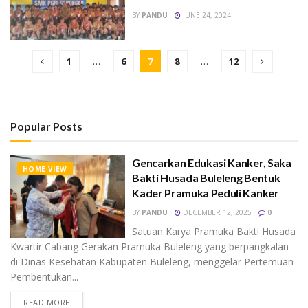
BY
PANDU
JUNE 24, 2024
1
…
6
7
8
…
12
Popular Posts
Gencarkan Edukasi Kanker, Saka
HOME VIEW
Bakti Husada Buleleng Bentuk
Kader Pramuka Peduli Kanker
BY
PANDU
DECEMBER 12, 2025
0
Satuan Karya Pramuka Bakti Husada
Kwartir Cabang Gerakan Pramuka Buleleng yang berpangkalan
di Dinas Kesehatan Kabupaten Buleleng, menggelar Pertemuan
Pembentukan...
READ MORE