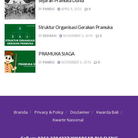
Sejarah Pramuka Dunia
BY
PANDU
APRIL 9, 2023
0
Struktur Organisasi Gerakan Pramuka
BY
REDAKSI
NOVEMBER 2, 2019
0
PRAMUKA SIAGA
BY
PANDU
NOVEMBER 3, 2019
0
Branda
Privacy & Policy
Disclaimer
Kwarda Bali
Kwartir Nasional
Call us: 0362 3304327‬ KWARCAB BULELENG