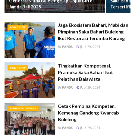
Generasi Muda Buleleng Siap Unjuk Diri di
Saka Bahari
Jamda Bali 2025
Tersertifika
Jaga Ekosistem Bahari, Mabi dan
HOME VIEW
Pimpinan Saka Bahari Buleleng
Ikut Restorasi Terumbu Karang
BY
PANDU
JULY 29, 2024
Tingkatkan Kompetensi,
HOME VIEW
Pramuka Saka Bahari Ikut
Pelatihan Balawista
BY
PANDU
JULY 29, 2024
Cetak Pembina Kompeten,
ANGGOTA DEWASA
Kemenag Gandeng Kwarcab
Buleleng
BY
PANDU
JULY 29, 2024