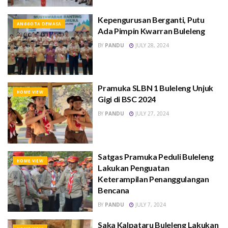
Kepengurusan Berganti, Putu
ANGGOTA DEWASA
Ada Pimpin Kwarran Buleleng
BY
PANDU
JULY 28, 2024
Pramuka SLBN 1 Buleleng Unjuk
HOME VIEW
Gigi di BSC 2024
BY
PANDU
JULY 27, 2024
Satgas Pramuka Peduli Buleleng
HOME VIEW
Lakukan Penguatan
Keterampilan Penanggulangan
Bencana
BY
PANDU
JULY 7, 2024
Saka Kalpataru Buleleng Lakukan